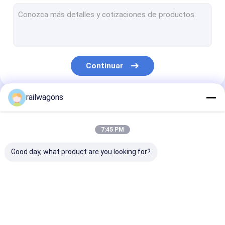
Carro de tragante abierto
Coche lateral de la descarga
Carretón del carro ferroviario
Continuar
Árboles de rueda de carro
Piezas ferroviarias del carretón
railwagons
Nuestras Categorías
Piezas del freno neumático
7:45 PM
Acoplador del coche de tren
Good day, what product are you looking for?
Piezas del carro ferroviario
Equipo de mantenimiento ferroviario
Carro ferroviario de
Carros ferroviarios
Carros ferrovi
Interiores ferroviarios
la carga
de la tolva
del petrolero