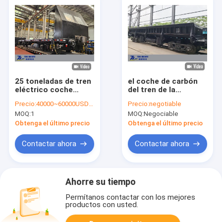
25 toneladas de tren
el coche de carbón
eléctrico coche
del tren de la
plano autoconducido
descarga del lado del
Precio:
40000~60000USD/set
Precio:
negotiable
tren vagón plano
carril de la carga 60t
MOQ:
1
MOQ:
Negociable
agrega la escoria de
acero de piedra
Obtenga el último precio
Obtenga el último precio
machacada
Contactar ahora
Contactar ahora
Ahorre su tiempo
Permítanos contactar con los mejores
productos con usted.