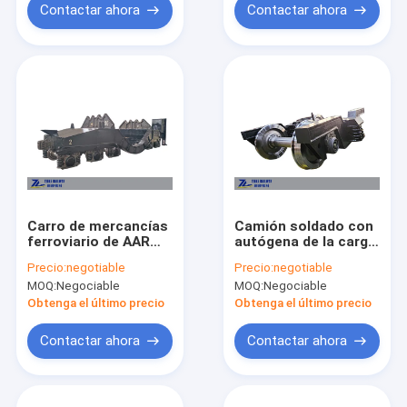
Contactar ahora
Contactar ahora
Carro de mercancías
Camión soldado con
ferroviario de AAR
autógena de la carga
140 Ton Iron Ladle
del árbol del bogie
Precio:
negotiable
Precio:
negotiable
Transfer Trailer
21t del marco para el
MOQ:
Negociable
MOQ:
Negociable
ferrocarril del ancho
de 1000m m
Obtenga el último precio
Obtenga el último precio
Contactar ahora
Contactar ahora