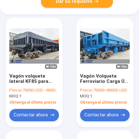
Dar su requisito
Vagón volquete
Vagón Volquete
lateral KF85 para
Ferroviario Carga Útil
transporte de
85T Trocha Estándar
Precio:
70000 USD ~80000 USD
Precio:
70000~80000 USD
mineral ferroviario
1435mm
MOQ:
1
MOQ:
1
con capacidad de
carga de 85
Obtenga el último precio
Obtenga el último precio
toneladas
Contactar ahora
Contactar ahora