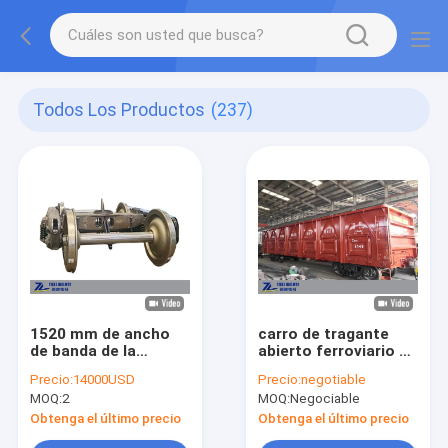
Todos Los Productos
(237)
1520 mm de ancho
carro de tragante
de banda de la
abierto ferroviario de
carrocería de
la carga de paga 60t
Precio:
14000USD
Precio:
negotiable
fundición Bogie 25T
para el estándar
MOQ:
2
MOQ:
Negociable
del eje de carga de la
ordinario de las
carrocería del
mercancías UIC
Obtenga el último precio
Obtenga el último precio
camión