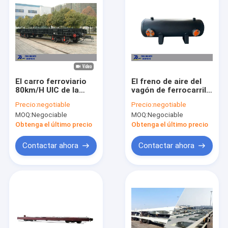
El carro ferroviario
El freno de aire del
80km/H UIC de la
vagón de ferrocarril
carga del piso bajo
parte el tanque de
Precio:
negotiable
Precio:
negotiable
aprobó para el
aire auxiliar del
MOQ:
Negociable
MOQ:
Negociable
indicador de 1435m
depósito de aire
m mantiene el carril
160L
Obtenga el último precio
Obtenga el último precio
Contactar ahora
Contactar ahora
En casa
Productos
Sobre nosotros