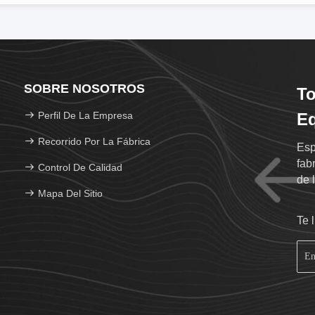
SOBRE NOSOTROS
To
Perfil De La Empresa
Eq
Recorrido Por La Fábrica
Esp
fab
Control De Calidad
de 
Mapa Del Sitio
Te 