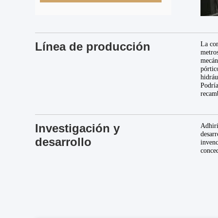
Línea de producción
La com
metros
mecáni
pórtic
hidráu
Podría
recamb
Investigación y
Adhiri
desarr
desarrollo
invenc
conced