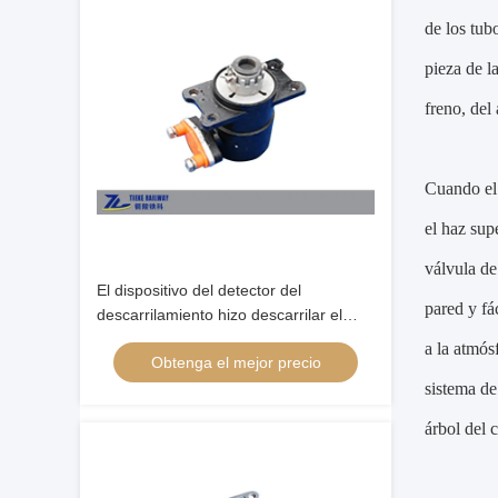
de los tub
pieza de l
freno, del 
Cuando el 
el haz sup
válvula de
El dispositivo del detector del
pared y fá
descarrilamiento hizo descarrilar el
Railcar auto de la válvula del freno de
a la atmós
Obtenga el mejor precio
seguridad
sistema de
árbol del 