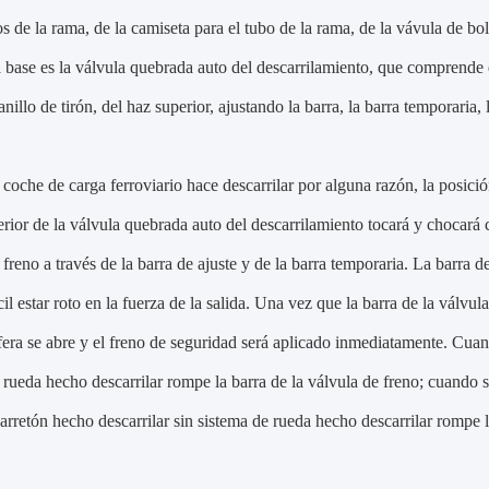
os de la rama, de la camiseta para el tubo de la rama, de la vávula de bola
a base es la válvula quebrada auto del descarrilamiento, que comprende d
anillo de tirón, del haz superior, ajustando la barra, la barra temporaria, l
coche de carga ferroviario hace descarrilar por alguna razón, la posición
erior de la válvula quebrada auto del descarrilamiento tocará y chocará co
 freno a través de la barra de ajuste y de la barra temporaria. La barra de
cil estar roto en la fuerza de la salida. Una vez que la barra de la válvul
fera se abre y el freno de seguridad será aplicado inmediatamente. Cuando
 rueda hecho descarrilar rompe la barra de la válvula de freno; cuando se
carretón hecho descarrilar sin sistema de rueda hecho descarrilar rompe l