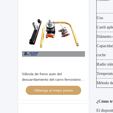
Uso
Carril apl
Diámetro d
Capacidad 
coche
Radio mí
Temperatu
Válvula de freno auto del
descarrilamiento del carro ferroviario
Método de
los 54kg/M de actuación mecánicos
Obtenga el mejor precio
Rail
¿Cómo tr
El disposi