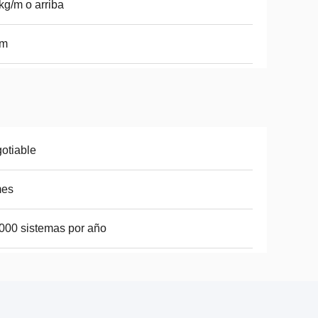
kg/m o arriba
 m
otiable
mes
000 sistemas por año