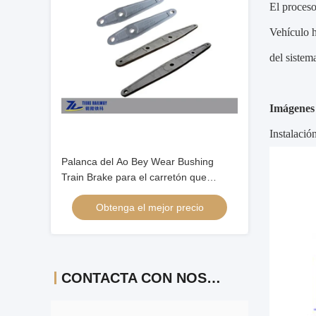
El proceso
Vehículo h
del sistem
Imágenes 
Instalació
Palanca del Ao Bey Wear Bushing
Train Brake para el carretón que
apareja ferroviario
Obtenga el mejor precio
CONTACTA CON NOSOTROS